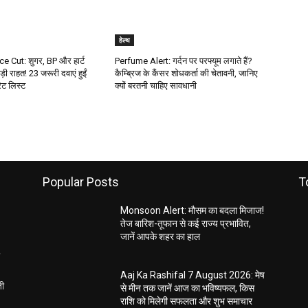
हेल्थ
e Cut: शुगर, BP और हार्ट
Perfume Alert: गर्दन पर परफ्यूम लगाते हैं?
ड़ी राहत! 23 जरूरी दवाएं हुईं
कैम्ब्रिज के कैंसर शोधकर्ता की चेतावनी, जानिए
रेट लिस्ट
क्यों बरतनी चाहिए सावधानी
Popular Posts
T
Monsoon Alert: मौसम का बदला मिजाज!
तेज बारिश-तूफान से कई राज्य प्रभावित,
जानें आपके शहर का हाल
Aaj Ka Rashifal 7 August 2026: मेष
ती
से मीन तक जानें आज का भविष्यफल, किस
राशि को मिलेगी सफलता और शुभ समाचार