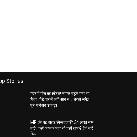
op Stories
मेरठ में मौत का तांडव! नमाज पढ़ने गया था
पिता, पीछे घर में लगी आग ने 5 बच्चों समेत
पूरा परिवार उजाड़ा
MP की नई वोटर लिस्ट जारी: 34 लाख नाम
कटे, कहीं आपका पत्ता तो नहीं साफ? ऐसे करें
चेक