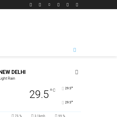
NEW DELHI
Light Rain
°
29.5
°
C
29.5
°
29.5
75 %
3.1kmh
99 %