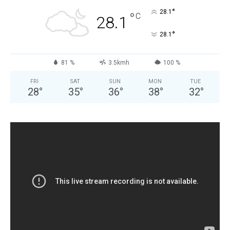
°
28.1
°
C
28.1
°
28.1
81 %
3.5kmh
100 %
FRI
SAT
SUN
MON
TUE
28
°
35
°
36
°
38
°
32
°