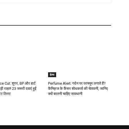
हेल्थ
e Cut: शुगर, BP और हार्ट
Perfume Alert: गर्दन पर परफ्यूम लगाते हैं?
ड़ी राहत! 23 जरूरी दवाएं हुईं
कैम्ब्रिज के कैंसर शोधकर्ता की चेतावनी, जानिए
रेट लिस्ट
क्यों बरतनी चाहिए सावधानी