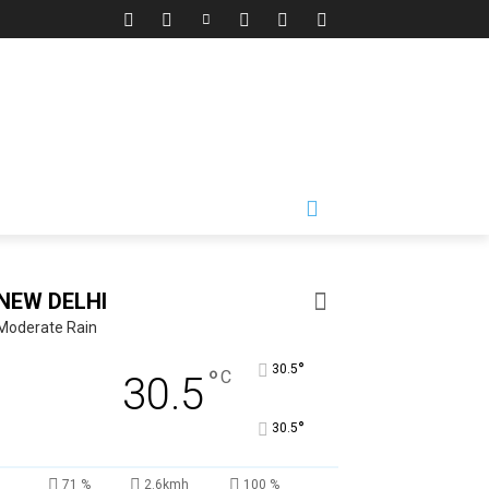
NEW DELHI
Moderate Rain
°
30.5
°
C
30.5
°
30.5
71 %
2.6kmh
100 %