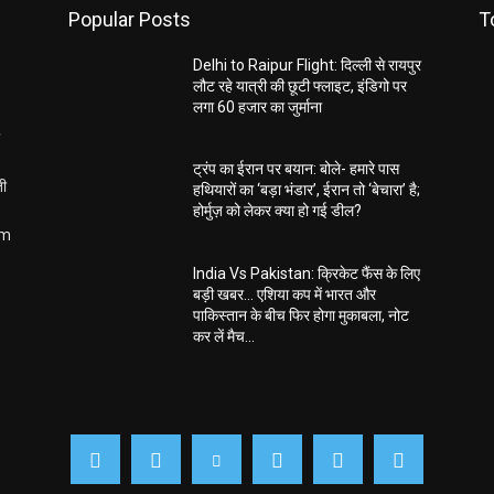
Popular Posts
T
Delhi to Raipur Flight: दिल्ली से रायपुर
लौट रहे यात्री की छूटी फ्लाइट, इंडिगो पर
लगा 60 हजार का जुर्माना
ट्रंप का ईरान पर बयान: बोले- हमारे पास
ती
हथियारों का ‘बड़ा भंडार’, ईरान तो ‘बेचारा’ है;
होर्मुज़ को लेकर क्या हो गई डील?
om
India Vs Pakistan: क्रिकेट फैंस के लिए
बड़ी खबर… एशिया कप में भारत और
पाकिस्तान के बीच फिर होगा मुकाबला, नोट
कर लें मैच...