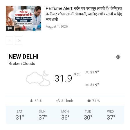
Perfume Alert: गर्दन पर परफ्यूम लगाते हैं? कैम्ब्रिज
के कैंसर शोधकर्ता की चेतावनी, जानिए क्यों बरतनी चाहिए
सावधानी
August 1, 2026
हेल्थ
NEW DELHI
Broken Clouds
°
31.9
°
C
31.9
°
31.9
63 %
3.1kmh
71 %
SAT
SUN
MON
TUE
WED
31
°
37
°
36
°
30
°
37
°