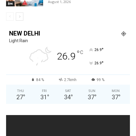
August 1, 2026
हेल्थ
NEW DELHI
Light Rain
°
26.9
°
C
26.9
°
26.9
84 %
2.7kmh
99 %
THU
FRI
SAT
SUN
MON
27
°
31
°
34
°
37
°
37
°