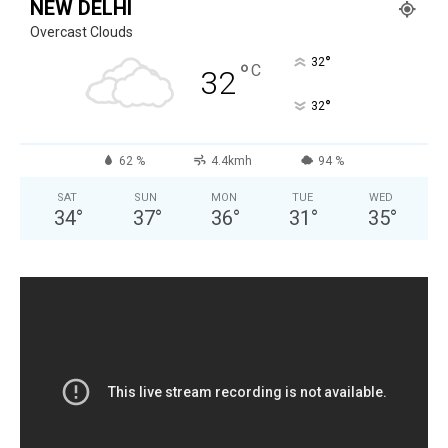
NEW DELHI
Overcast Clouds
°
32
°
C
32
°
32
62 %
4.4kmh
94 %
SAT
SUN
MON
TUE
WED
34
°
37
°
36
°
31
°
35
°