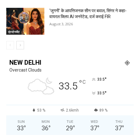
‘जुगनी’ के आपत्तिजनक सीन पर बवाल, सिंगर ने कहा-
वायरल क्लिप AI जनरेटेड, दर्ज कराई FIR
August 3, 2026
एंटरटेनमेंट
NEW DELHI
Overcast Clouds
°
33.5
°
C
33.5
°
33.5
53 %
2.6kmh
89 %
SUN
MON
TUE
WED
THU
33
°
36
°
29
°
37
°
37
°