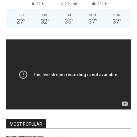
82 %
2.8kmh
100 %
THU
FRI
SAT
SUN
MON
27
°
32
°
35
°
37
°
37
°
MOST POPULAR