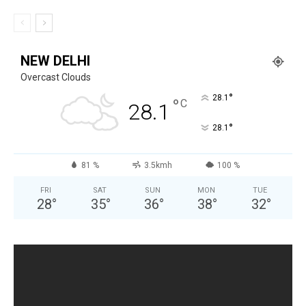
NEW DELHI
Overcast Clouds
°
28.1
°
C
28.1
°
28.1
81 %
3.5kmh
100 %
FRI
SAT
SUN
MON
TUE
28
°
35
°
36
°
38
°
32
°