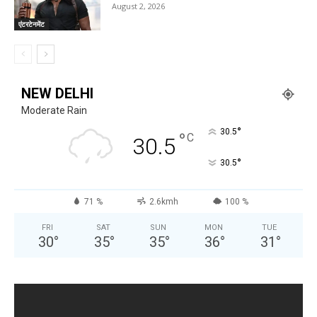
August 2, 2026
एंटरटेनमेंट
NEW DELHI
Moderate Rain
°
30.5
°
C
30.5
°
30.5
71 %
2.6kmh
100 %
FRI
SAT
SUN
MON
TUE
30
°
35
°
35
°
36
°
31
°