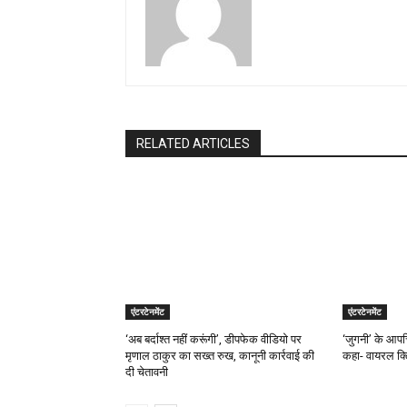
RELATED ARTICLES
एंटरटेनमेंट
एंटरटेनमेंट
‘अब बर्दाश्त नहीं करूंगी’, डीपफेक वीडियो पर
‘जुगनी’ के आपत
मृणाल ठाकुर का सख्त रुख, कानूनी कार्रवाई की
कहा- वायरल क्ल
दी चेतावनी