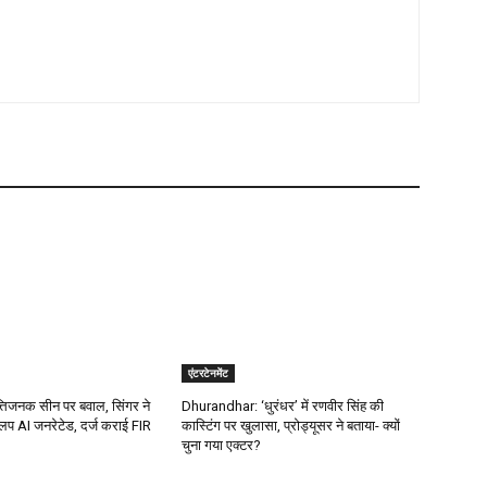
एंटरटेनमेंट
्तिजनक सीन पर बवाल, सिंगर ने
Dhurandhar: ‘धुरंधर’ में रणवीर सिंह की
िप AI जनरेटेड, दर्ज कराई FIR
कास्टिंग पर खुलासा, प्रोड्यूसर ने बताया- क्यों
चुना गया एक्टर?