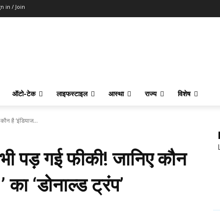
n in / Join
ऑटो-टेक
लाइफस्टाइल
आस्था
राज्य
विशेष
ौन है ‘इंडियाज...
ी पड़ गई फीकी! जानिए कौन
’ का ‘डोनाल्ड ट्रंप’