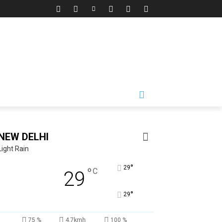
NEW DELHI
Light Rain
°
29
°
C
29
°
29
75 %
4.7kmh
100 %