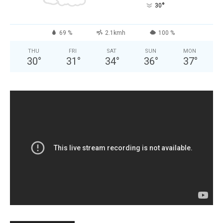
°
30
69 %
2.1kmh
100 %
THU
FRI
SAT
SUN
MON
30
°
31
°
34
°
36
°
37
°