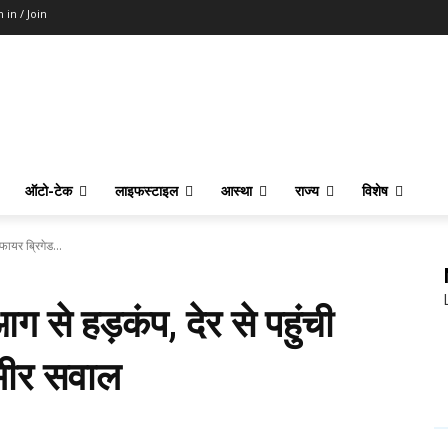
n in / Join
ऑटो-टेक
लाइफस्टाइल
आस्था
राज्य
विशेष
फायर ब्रिगेड...
 से हड़कंप, देर से पहुंची
ंभीर सवाल