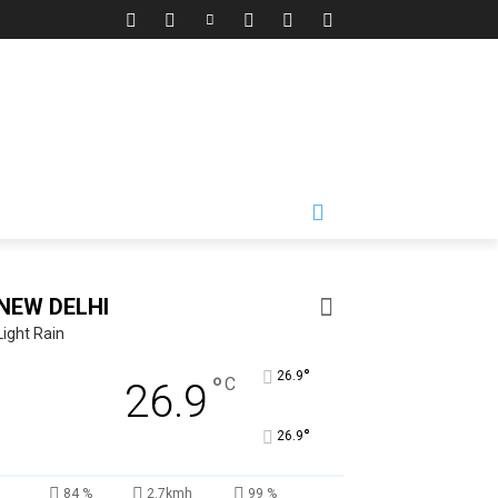
NEW DELHI
Light Rain
°
26.9
°
C
26.9
°
26.9
84 %
2.7kmh
99 %