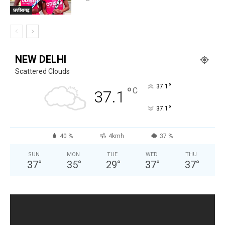
छत्तीसगढ़
NEW DELHI
Scattered Clouds
°
37.1
°
C
37.1
°
37.1
40 %
4kmh
37 %
SUN
MON
TUE
WED
THU
37
°
35
°
29
°
37
°
37
°