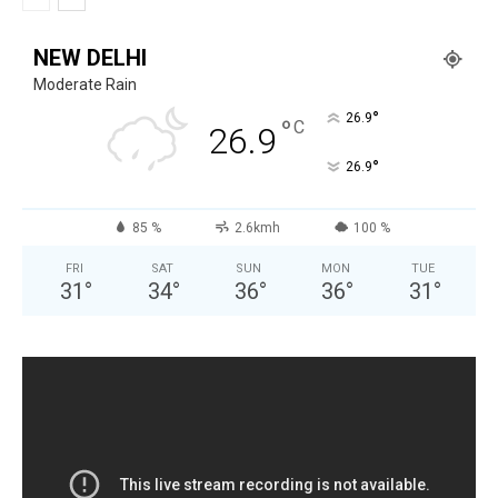
NEW DELHI
Moderate Rain
°
26.9
°
C
26.9
°
26.9
85 %
2.6kmh
100 %
FRI
SAT
SUN
MON
TUE
31
°
34
°
36
°
36
°
31
°