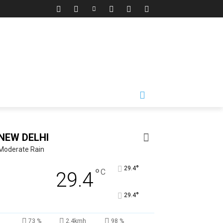
NEW DELHI
Moderate Rain
°
29.4
°
C
29.4
°
29.4
73 %
2.4kmh
98 %