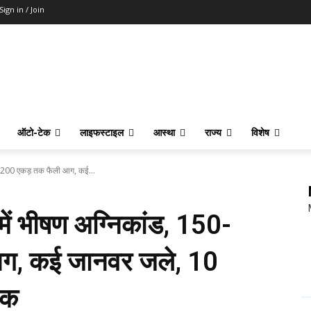
Sign in / Join
ऑटो-टेक
लाइफस्टाइल
आस्था
राज्य
विशेष
0-200 एकड़ तक फैली आग, कई...
ें भीषण अग्निकांड, 150-
ग, कई जानवर जले, 10
ाक