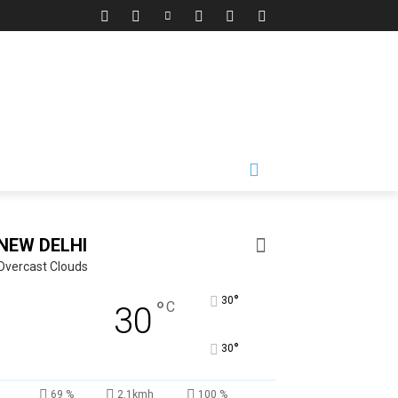
NEW DELHI
Overcast Clouds
°
30
°
C
30
°
30
69 %
2.1kmh
100 %