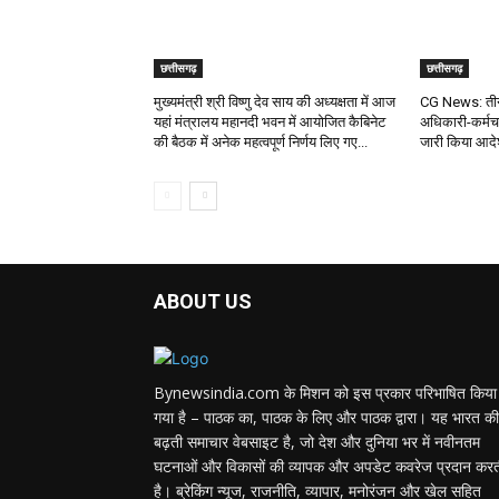
छत्तीसगढ़
छत्तीसगढ़
मुख्यमंत्री श्री विष्णु देव साय की अध्यक्षता में आज
CG News: तीन
यहां मंत्रालय महानदी भवन में आयोजित कैबिनेट
अधिकारी-कर्मचा
की बैठक में अनेक महत्वपूर्ण निर्णय लिए गए...
जारी किया आद
ABOUT US
Bynewsindia.com के मिशन को इस प्रकार परिभाषित किया
गया है – पाठक का, पाठक के लिए और पाठक द्वारा। यह भारत की
बढ़ती समाचार वेबसाइट है, जो देश और दुनिया भर में नवीनतम
घटनाओं और विकासों की व्यापक और अपडेट कवरेज प्रदान कर
है। ब्रेकिंग न्यूज, राजनीति, व्यापार, मनोरंजन और खेल सहित