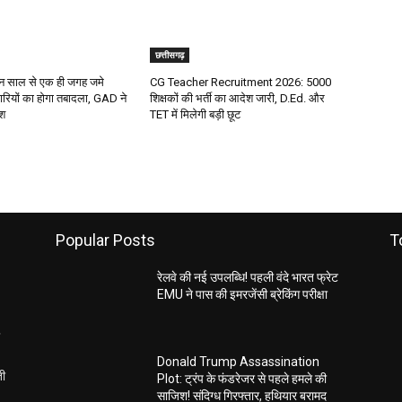
छत्तीसगढ़
 साल से एक ही जगह जमे
CG Teacher Recruitment 2026: 5000
रियों का होगा तबादला, GAD ने
शिक्षकों की भर्ती का आदेश जारी, D.Ed. और
ेश
TET में मिलेगी बड़ी छूट
Popular Posts
T
रेलवे की नई उपलब्धि! पहली वंदे भारत फ्रेट
EMU ने पास की इमरजेंसी ब्रेकिंग परीक्षा
Donald Trump Assassination
ती
Plot: ट्रंप के फंडरेजर से पहले हमले की
साजिश! संदिग्ध गिरफ्तार, हथियार बरामद