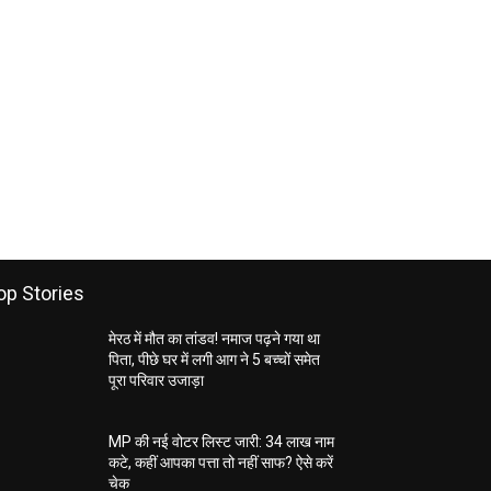
op Stories
मेरठ में मौत का तांडव! नमाज पढ़ने गया था
पिता, पीछे घर में लगी आग ने 5 बच्चों समेत
पूरा परिवार उजाड़ा
MP की नई वोटर लिस्ट जारी: 34 लाख नाम
कटे, कहीं आपका पत्ता तो नहीं साफ? ऐसे करें
चेक