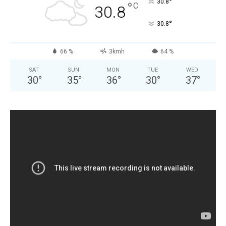
°
30.8
°
C
30.8
°
30.8
66 %
3kmh
64 %
SAT
SUN
MON
TUE
WED
30
°
35
°
36
°
30
°
37
°