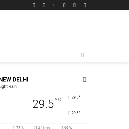
NEW DELHI
Light Rain
°
29.5
°
C
29.5
°
29.5
75 %
3.1kmh
99 %