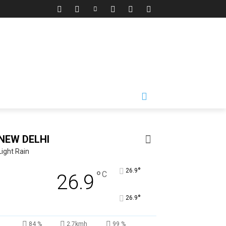
NEW DELHI
Light Rain
°
26.9
°
C
26.9
°
26.9
84 %
2.7kmh
99 %