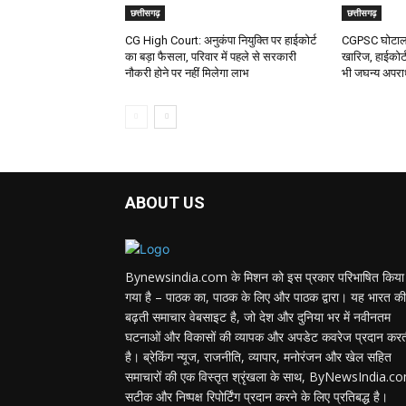
छत्तीसगढ़
छत्तीसगढ़
CG High Court: अनुकंपा नियुक्ति पर हाईकोर्ट
CGPSC घोटाला:
का बड़ा फैसला, परिवार में पहले से सरकारी
खारिज, हाईकोर्ट
नौकरी होने पर नहीं मिलेगा लाभ
भी जघन्य अपर
ABOUT US
Bynewsindia.com के मिशन को इस प्रकार परिभाषित किया
गया है – पाठक का, पाठक के लिए और पाठक द्वारा। यह भारत की
बढ़ती समाचार वेबसाइट है, जो देश और दुनिया भर में नवीनतम
घटनाओं और विकासों की व्यापक और अपडेट कवरेज प्रदान कर
है। ब्रेकिंग न्यूज, राजनीति, व्यापार, मनोरंजन और खेल सहित
समाचारों की एक विस्तृत श्रृंखला के साथ, ByNewsIndia.c
सटीक और निष्पक्ष रिपोर्टिंग प्रदान करने के लिए प्रतिबद्ध है।