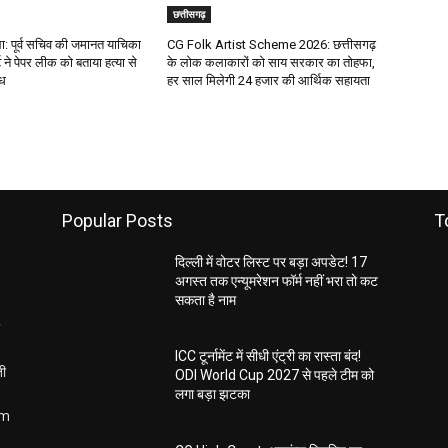
छत्तीसगढ़
 पूर्व सचिव की जमानत याचिका
CG Folk Artist Scheme 2026: छत्तीसगढ़
 ने पेपर लीक को बताया हत्या से
के लोक कलाकारों को साय सरकार का तोहफा,
ाध
हर साल मिलेगी 24 हजार की आर्थिक सहायता
Popular Posts
T
दिल्ली में वोटर लिस्ट पर बड़ा अपडेट! 17
अगस्त तक एन्यूमरेशन फॉर्म नहीं भरा तो कट
सकता है नाम
ICC टूर्नामेंट में सीधी एंट्री का रास्ता बंद!
ती
ODI World Cup 2027 से पहले टीम को
लगा बड़ा झटका
om