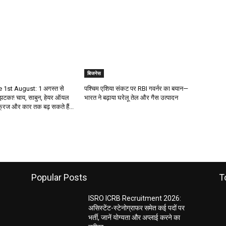
बिजनेस
 1st August: 1 अगस्त से
पश्चिम एशिया संकट पर RBI गवर्नर का बयान—
 झटका! चाय, साबुन, हेयर ऑयल
भारत ने बढ़ाया घरेलू तेल और गैस उत्पादन
्रिज और कार तक बढ़ सकते हैं...
Popular Posts
T
ISRO ICRB Recruitment 2026:
असिस्टेंट-स्टेनोग्राफर समेत कई पदों पर
भर्ती, जानें योग्यता और अप्लाई करने का