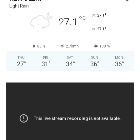
Light Rain
°
27.1
°
C
27.1
°
27.1
85 %
2.7kmh
100 %
THU
FRI
SAT
SUN
MON
27
°
31
°
34
°
36
°
36
°