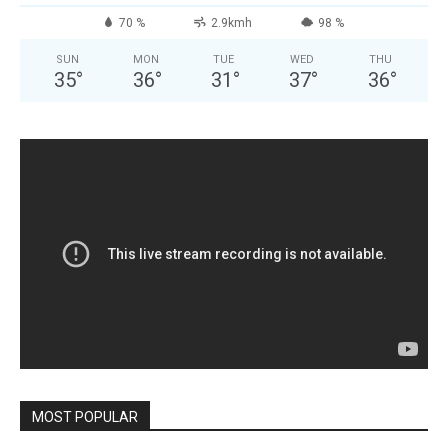
70 %
2.9kmh
98 %
SUN
MON
TUE
WED
THU
35
°
36
°
31
°
37
°
36
°
MOST POPULAR