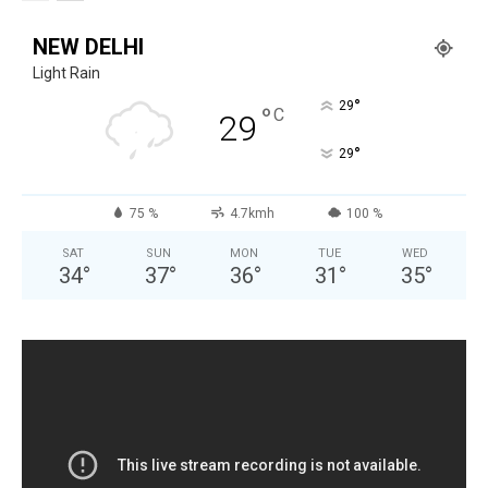
NEW DELHI
Light Rain
°
29
°
C
29
°
29
75 %
4.7kmh
100 %
SAT
SUN
MON
TUE
WED
34
°
37
°
36
°
31
°
35
°