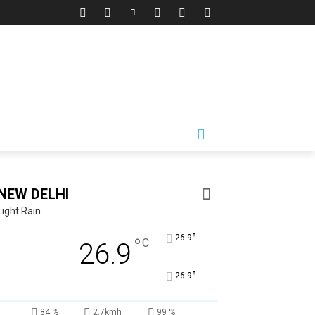
NEW DELHI
Light Rain
°
26.9
°
C
26.9
°
26.9
84 %
2.7kmh
99 %