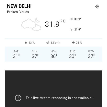
NEW DELHI
Broken Clouds
°
31.9
°
C
31.9
°
31.9
63 %
3.1kmh
71 %
SAT
SUN
MON
TUE
WED
31
°
37
°
36
°
30
°
37
°