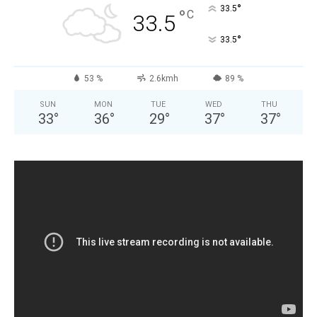
°
33.5
°
C
33.5
°
33.5
53 %
2.6kmh
89 %
SUN
MON
TUE
WED
THU
33
°
36
°
29
°
37
°
37
°