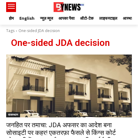
होम
English
न्यूज़ व्यूज
आपका पैसा
ऑटो-टेक
लाइफस्टाइल
आस्था
Tags
One-sided JDA decision
One-sided JDA decision
राजस्थान
जनहित पर तमाचा: JDA अफसर का आदेश बना
सोसाइटी पर कहर! एकतरफ़ा फैसले से किंग्स कोर्ट