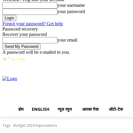
your username
your password
Forgot your password? Get help
Password recovery
Recover your password
your email
A password will be e-mailed to you.
C
Saturday, August 8, 2026
Sign in / Join
32
New Delhi
होम
ENGLISH
न्यूज़ व्यूज
आपका पैसा
ऑटो-टेक
Tags
Budget 2024 Expectations