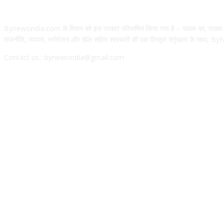
Bynewsindia.com के मिशन को इस प्रकार परिभाषित किया गया है – पाठक का, पाठक के ल
राजनीति, व्यापार, मनोरंजन और खेल सहित समाचारों की एक विस्तृत श्रृंखला के साथ, ByNe
Contact us : bynewsindia@gmail.com
Popular Posts
ISRO ICRB Recruitment 2026: असिस्टेंट-स्टेनोग्राफर समेत कई पदों पर भर्ती, जाने
सुप्रीम कोर्ट का बड़ा फैसला: कार्यरत शिक्षकों को 31 अगस्त 2028 तक TET पास करना
Electric Bus: CG के इस जिले में जल्द दौड़ेंगी 50 AC ई-बसें, रूट तय करने में जनता 
Top Stories
मेरठ में मौत का तांडव! नमाज पढ़ने गया था पिता, पीछे घर में लगी आग ने 5 बच्चों समेत पू
MP की नई वोटर लिस्ट जारी: 34 लाख नाम कटे, कहीं आपका पत्ता तो नहीं साफ? ऐसे करे